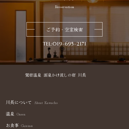
Reservation
ご予約・空室検索
019-695-2171
鶯宿温泉
源泉かけ流しの宿
川長
川長について
About Kawacho
温泉
Onsen
お食事
Cuisines