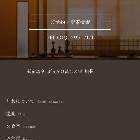
ご予約・空室検索
019-695-2171
鶯宿温泉
源泉かけ流しの宿
川長
川長について
About Kawacho
温泉
Onsen
お食事
Cuisines
お部屋
Rooms